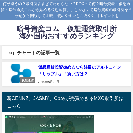
何が違うの？取引所多すぎてわからない？KYCって何？暗号資産・仮想通
貨・暗号通貨これから始める仮想通貨、、じゃなくて暗号資産の取引所を片
っ端から開設して比較。使いやすいところや注目ポイントを
暗号資産コム 仮想通貨取引所
海外国内おすすめランキング
xrp チャートの記事一覧
仮想通貨投資始めるなら注目のアルトコイン
「リップル」！買い方は？
仮想通貨
2019年5月20日
新CENNZ、JASMY、Cpayが売買できるMXC取引所は
こちら