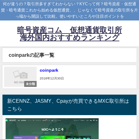
何が違うの？取引所多すぎてわからない？KYCって何？暗号資産・仮想通
貨・暗号通貨これから始める仮想通貨、、じゃなくて暗号資産の取引所を片
っ端から開設して比較。使いやすいところや注目ポイントを
暗号資産コム 仮想通貨取引所
海外国内おすすめランキング
coinparkの記事一覧
coinpark
2018年12月30日
未分類
新CENNZ、JASMY、Cpayが売買できるMXC取引所は
こちら