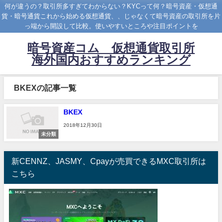
何が違うの？取引所多すぎてわからない？KYCって何？暗号資産・仮想通
貨・暗号通貨これから始める仮想通貨、、じゃなくて暗号資産の取引所を片
っ端から開設して比較。使いやすいところや注目ポイントを
暗号資産コム 仮想通貨取引所
海外国内おすすめランキング
BKEXの記事一覧
BKEX
2018年12月30日
未分類
新CENNZ、JASMY、Cpayが売買できるMXC取引所は
こちら