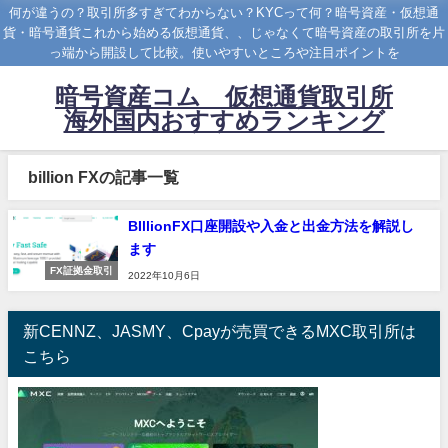
何が違うの？取引所多すぎてわからない？KYCって何？暗号資産・仮想通
貨・暗号通貨これから始める仮想通貨、、じゃなくて暗号資産の取引所を片
っ端から開設して比較。使いやすいところや注目ポイントを
暗号資産コム 仮想通貨取引所
海外国内おすすめランキング
billion FXの記事一覧
BIllionFX口座開設や入金と出金方法を解説し
ます
FX証拠金取引
2022年10月6日
新CENNZ、JASMY、Cpayが売買できるMXC取引所は
こちら