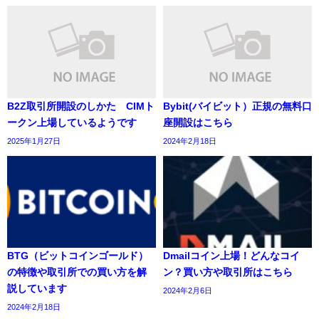
B2Z取引所開設のしかた CIMト
Bybit(バイビット）正規の無料口
ークン上場しているようです
座開設はこちら
2025年1月27日
2024年2月18日
BTG（ビットコインゴールド）
Dmailコイン上場！どんなコイ
の特徴や取引所での買い方を解
ン？買い方や取引所はこちら
説しています
2024年2月6日
2024年2月18日