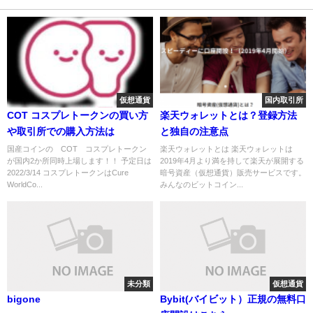
仮想通貨
国内取引所
COT コスプレトークンの買い方
楽天ウォレットとは？登録方法
や取引所での購入方法は
と独自の注意点
国産コインの COT コスプレトークン
楽天ウォレットとは 楽天ウォレットは
が国内2か所同時上場します！！ 予定日は
2019年4月より満を持して楽天が展開する
2022/3/14 コスプレトークンはCure
暗号資産（仮想通貨）販売サービスです。
WorldCo...
みんなのビットコイン...
未分類
仮想通貨
bigone
Bybit(バイビット）正規の無料口