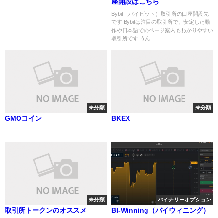
座開設はこちら
...
Bybit（バイビット）取引所の口座開設先
です Bybitは注目の取引所で、安定した動
作や日本語でのページ案内もわかりやすい
取引所です うん...
未分類
未分類
GMOコイン
BKEX
...
...
未分類
バイナリーオプション
取引所トークンのオススメ
BI-Winning（バイウィニング）