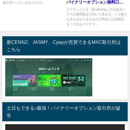
バイナリーオプション無料口座
取引所トークンのオススメ...
開設方法 高評判の訳は
バイウィニング（Bi-winning）の入金ボー
ナスが期間限定で付いて来ます。いつ無く
なるか分かりませんので早めに口座開設
を！土日もバイナリ...
新CENNZ、JASMY、Cpayが売買できるMXC取引所は
こちら
土日もできる♪最強！バイナリーオプション取引所が誕
生