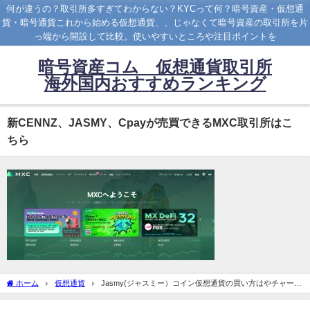
何が違うの？取引所多すぎてわからない？KYCって何？暗号資産・仮想通
貨・暗号通貨これから始める仮想通貨、、じゃなくて暗号資産の取引所を片
っ端から開設して比較。使いやすいところや注目ポイントを
暗号資産コム 仮想通貨取引所
海外国内おすすめランキング
新CENNZ、JASMY、Cpayが売買できるMXC取引所はこ
ちら
ホーム
仮想通貨
Jasmy(ジャスミー）コイン仮想通貨の買い方はやチャート
がある取扱取引所を解説します