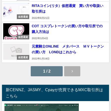
RITAコイン(リタ）仮想通貨 買い方や取扱い
取引所は
仮想通貨
2022年8月21日
COT コスプレトークンの買い方や取引所での
購入方法は
仮想通貨
2022年3月4日
元素騎士ONLINE メタバース ＭＶトークン
の買い方 LONDはこれから
仮想通貨
2022年1月19日
1 / 2
新CENNZ、JASMY、Cpayが売買できるMXC取引所は
こちら