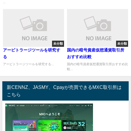
...
未分類
未分類
アービトラージツールを研究す
国内の暗号資産仮想通貨取引所
る
おすすめ比較
アービトラージツールを研究する...
国内の暗号資産仮想通貨取引所おすすめ比
較...
新CENNZ、JASMY、Cpayが売買できるMXC取引所は
こちら