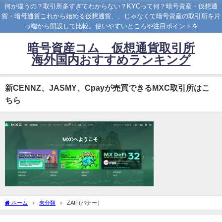
何が違うの？取引所多すぎてわからない？KYCって何？暗号資産・仮想通
貨・暗号通貨これから始める仮想通貨、、じゃなくて暗号資産の取引所を片
っ端から開設して比較。使いやすいところや注目ポイントを
暗号資産コム 仮想通貨取引所
海外国内おすすめランキング
新CENNZ、JASMY、Cpayが売買できるMXC取引所はこ
ちら
ホーム
未分類
ZAIF(バナー）