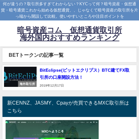
何が違うの？取引所多すぎてわからない？KYCって何？暗号資産・仮想通
貨・暗号通貨これから始める仮想通貨、、じゃなくて暗号資産の取引所を片
っ端から開設して比較。使いやすいところや注目ポイントを
暗号資産コム 仮想通貨取引所
海外国内おすすめランキング
BETトークンの記事一覧
BitEclipse(ビットエクリプス）BTC建てFX取
引所の口座開設方法！
海外取引所
2019年12月17日
新CENNZ、JASMY、Cpayが売買できるMXC取引所は
こちら