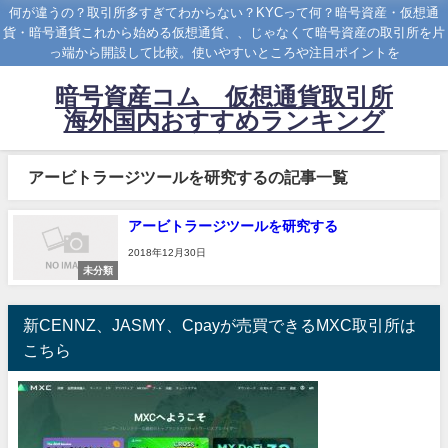
何が違うの？取引所多すぎてわからない？KYCって何？暗号資産・仮想通
貨・暗号通貨これから始める仮想通貨、、じゃなくて暗号資産の取引所を片
っ端から開設して比較。使いやすいところや注目ポイントを
暗号資産コム 仮想通貨取引所
海外国内おすすめランキング
アービトラージツールを研究するの記事一覧
アービトラージツールを研究する
2018年12月30日
未分類
新CENNZ、JASMY、Cpayが売買できるMXC取引所は
こちら