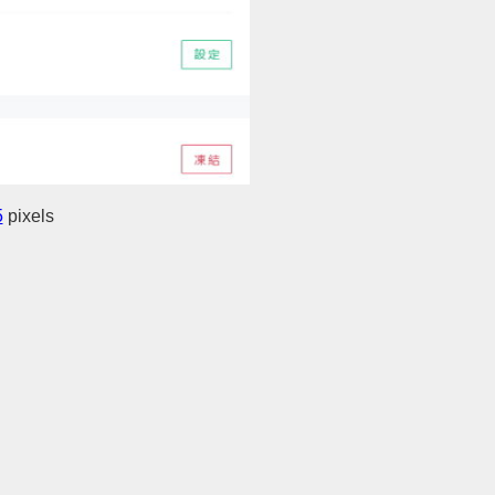
5
pixels