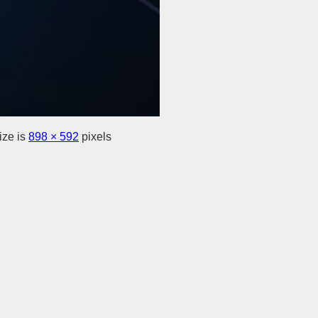
ize is
898 × 592
pixels