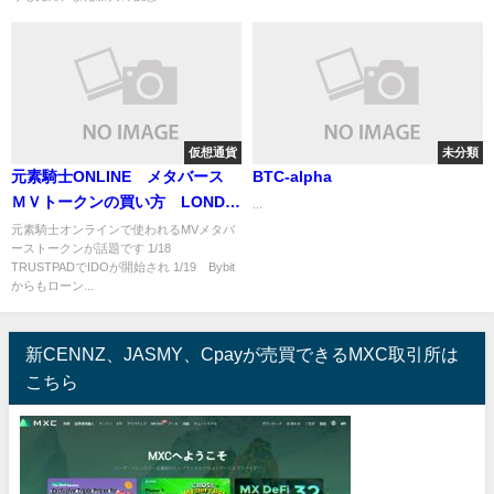
仮想通貨
未分類
元素騎士ONLINE メタバース
BTC-alpha
ＭＶトークンの買い方 LONDは
...
これから
元素騎士オンラインで使われるMVメタバ
ーストークンが話題です 1/18
TRUSTPADでIDOが開始され 1/19 Bybit
からもローン...
新CENNZ、JASMY、Cpayが売買できるMXC取引所は
こちら