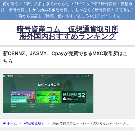
何が違うの？取引所多すぎてわからない？KYCって何？暗号資産・仮想通
貨・暗号通貨これから始める仮想通貨、、じゃなくて暗号資産の取引所を片
っ端から開設して比較。使いやすいところや注目ポイントを
暗号資産コム 仮想通貨取引所
海外国内おすすめランキング
新CENNZ、JASMY、Cpayが売買できるMXC取引所はこ
ちら
ホーム
FX証拠金取引
Bitgetで簡単コピートレードのやりかたやトレーダー
の探し方