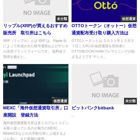
未分類
仮想通貨
リップル(XRP)が買えるおすすめ
OTTOトークン（オットー）仮想
販売所 取引所はこちら
通貨配布受け取り購入方法は
XRP（リップル）とは XRP は、Ripple 社
OTTOトークンとは ２０２１年１２月２
によって作成された暗号通貨およびデジタ
７日ころPLUG仮想通貨を所持者に
ル決済プラットフォームです。 低料金で
OTTOBLOCKCHAINプレマイニングが始
国境を越えた...
まるようです ＰＬＵ...
仮想通貨
未分類
MEXC「海外仮想通貨取引所」口
ビットバンクbitbank
座開設 登録方法
...
海外仮想通貨取引所は多くのアルトコイン
を取り扱っているのが魅力のMEXC
BINANCEなどの大手取引所に上場するよ
りも先に、まだ新興の仮想...